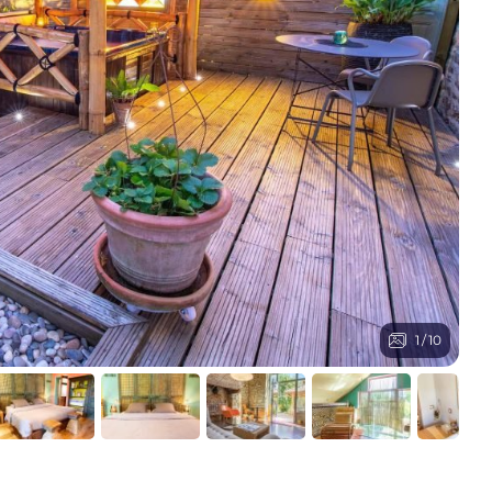
1
/
10