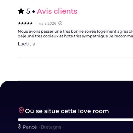
5 •
Avis clients
,
·
mars 2026
Évaluation 5 étoiles
Nous avons passer une très bonne soirée logement agréable
déjeuné très copieux et hôte très sympathique Je recomm
Laetitia
Où se situe cette love room
Pancé
(Bretagne)