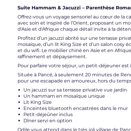
Suite Hammam & Jacuzzi – Parenthèse Roma
Offrez-vous un voyage sensoriel au cœur de la
avec soin et inspiré de l’Orient, proposant un m
d'Asie et d'Afrique chaque détail invite à la détent
Profitez d’un jacuzzi abrité sur une terrasse pri
mosaïque, d’un lit King Size et d’un salon cosy 
et du wifi. Le mobilier chiné en Asie et en Afri
raffinement et dépaysement.
Pour parfaire votre séjour, un petit-déjeuner est
Située à Pancé, à seulement 20 minutes de Rennes
pour une escapade en amoureux, hors du temps.
Un jacuzzi sur sa terrasse privative vue jardin
Un hammam en mosaïque unique
Lit King Size
Enceintes bluetooth encastrées dans le mur
Petit-déjeûner inclus
Dîner servi en option
Odile vous attend dans le très joli village de P