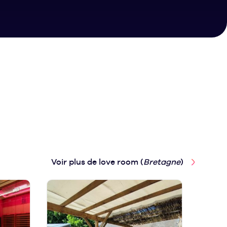
Voir plus de love room (
Bretagne
)
Love
Ren
Breta