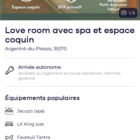
1
/
8
Love room avec spa et espace
coquin
Argentré-du-Plessis, 35370
Arrivée autonome
Accédez au logement en toute discrétion, intimité
garantie
Équipements populaires
Jacuzzi (spa)
Lit King size
Fauteuil Tantra