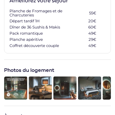
Améliorez votre séjour
Planche de Fromages et de
55
€
Charcuteries
Ajoute
Départ tardif 1H
20
€
Ajoute
Dîner de 36 Sushis & Makis
60
€
Ajoute
Pack romantique
49
€
Ajoute
Planche apéritive
29
€
Ajoute
Coffret découverte couple
49
€
Ajoute
Photos du logement