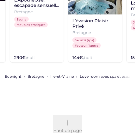
L
escapade sensuelle
m
en Bretagne
Bretagne
B
Sauna
L’évasion Plaisir
J
Meubles érotiques
Privé
M
Bretagne
Jacuzzi (spa)
Fauteuil Tantra
290€
144€
1
/nuit
/nuit
Edenight
Bretagne
Ille-et-Vilaine
Love room avec spa et espace
Haut de page