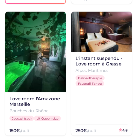
L'instant suspendu -
Love room à Grasse
Alpes-Maritimes
Balnéothérapie
Fauteuil Tantra
Love room l'Amazone
Marseille
Bouches-du-Rhône
Jacuzzi (spa)
Lit Queen size
150€
250€
/nuit
/nuit
4.8