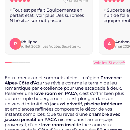
Séjour vérifié
Évaluation : 5 étoiles
Évaluation : 
« Tout est parfait Équipements en
« Superbe 
parfait état…voir plus Des surprises
nuit de folie
N hésitez surtout pas… »
équipements 
Philippe
Anthon
P
A
juillet 2026 · Les Voûtes Secrètes –
mai 2026
Love Room avec balnéo privative,
Mer
Bras
Voir les 31 avis
Entre mer azur et sommets alpins, la région
Provence-
Alpes-Côte d’Azur
se révèle comme le terrain de jeu
romantique par excellence pour une escapade à deux.
Réserver une
love room en PACA
, c’est s’offrir bien plus
qu’un simple hébergement : c’est plonger dans un
univers d’intimité où
jacuzzi privatif
,
piscine intérieure
et ambiances raffinées composent le décor de vos
instants complices. Que tu rêves d’une
chambre avec
jacuzzi privatif en PACA
nichée dans l’arrière-pays
provençal, d’une
love room insolite
face aux eaux
turquoise de la Côte d’Azur, ou d’une suite
50 nuances