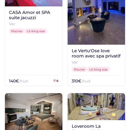
CASA Amor et SPA
suite jacuzzi
Var
Piscine
Lit King size
Le Vertu'Ose love
room avec spa privatif
Var
Piscine
Lit King size
140€
310€
/nuit
4
/nuit
Loveroom La