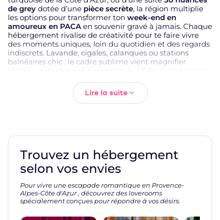
de grey
dotée d’une
pièce secrète
, la région multiplie
les options pour transformer ton
week-end en
amoureux en PACA
en souvenir gravé à jamais. Chaque
hébergement rivalise de créativité pour te faire vivre
des moments uniques, loin du quotidien et des regards
indiscrets. Lavande, cigales, calanques ou stations
balnéaires chic : le cadre sublime vient magnifier
chaque instant passé ensemble. Sur Edenight, parcours
la sélection ci-dessus pour comparer les
love rooms en
Provence-Alpes-Côte d’Azur
, consulter les
Lire la suite
disponibilités en temps réel et réserver en quelques
clics l’écrin qui fera vibrer votre histoire.
Pourquoi Choisir une Love Room
en Provence-Alpes-Côte d’Azur ?
Trouvez un hébergement
selon vos envies
La région PACA concentre des atouts uniques pour un
week-end en amoureux
mémorable. D’abord, la
Pour vivre une escapade romantique en Provence-
diversité des paysages : tu passes en quelques
Alpes-Côte d'Azur , découvrez des loverooms
kilomètres des plages de sable fin aux sommets
spécialement conçues pour répondre à vos désirs.
enneigés, des champs de lavande aux gorges sauvages.
Cette variété se reflète dans les hébergements :
love