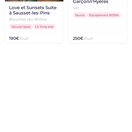
Garçonn'Hyères
Love et Sunsets Suite
Var
à Sausset-les-Pins
Sauna
Équipement BDSM
Bouches-du-Rhône
Jacuzzi (spa)
Lit King size
190€
250€
/nuit
/nuit