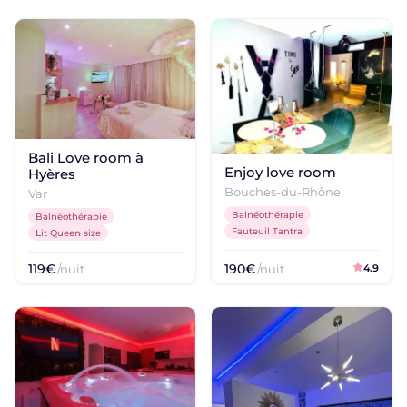
Bali Love room à
Enjoy love room
Hyères
Bouches-du-Rhône
Var
Balnéothérapie
Balnéothérapie
Fauteuil Tantra
Lit Queen size
119€
190€
/nuit
/nuit
4.9