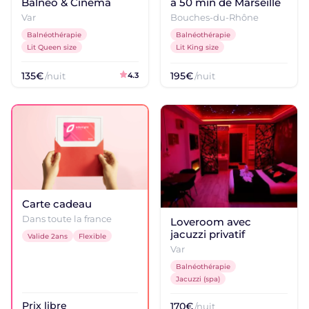
à 50 min de Marseille
Balnéo & Cinéma
Bouches-du-Rhône
Logements coquins
Var
Une atmosphère plus joueuse
Balnéothérapie
Balnéothérapie
Lit King size
Lit Queen size
Échappée romantique
Vue, jacuzzi, soirée à deux
135€
195€
/nuit
4.3
/nuit
DESTINATIONS POPULAIRES
Dijon
Bourgogne-Franche-Comté
Serres
Provence-Alpes-Côte d'Azur
Saumur
Carte cadeau
Pays de la Loire
Dans toute la france
Loveroom avec
jacuzzi privatif
Le Havre
Valide 2ans
Flexible
Normandie
Var
Balnéothérapie
Nîmes
Jacuzzi (spa)
Occitanie
Prix libre
170€
/nuit