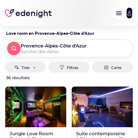
edenight
Love room en Provence-Alpes-Côte d’Azur
Provence-Alpes-Côte d'Azur
Ajoutez des dates
Trier
Filtres
Carte
36 résultats
Où ?
Quand ?
Ajouter des dates
Dates exactes
Week-End
1 jour
2 jours
Rechercher une destination
Rechercher
POUR COMMENCER
Autour de moi
Suite contemporaine
Jungle Love Room
Tous les logements à proximité