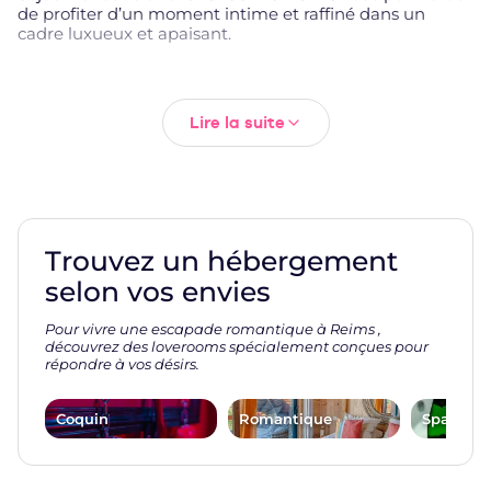
de profiter d’un moment intime et raffiné dans un
cadre luxueux et apaisant.
Love rooms et hébergements romantiques
à Reims
Lire la suite
Love room Reims –
Ma Nuit ô Spa
Sport & Speakeasy
Grand Est
Grand Est
Jacuzzi (spa)
Trouvez un hébergement
Croix de Saint-André
Lit King size
Équipement BDSM
selon vos envies
250€
230€
/nuit
/nuit
Pour vivre une escapade romantique à Reims ,
découvrez des loverooms spécialement conçues pour
répondre à vos désirs.
CK Suite et SPA à
Reims
Coquin
Romantique
Spa, Jacu
Grand Est
Jacuzzi (spa)
Lit King size