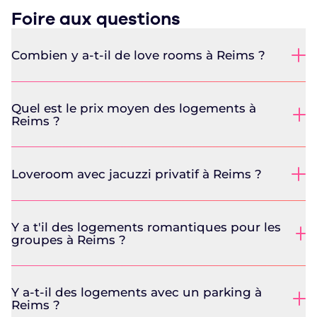
Foire aux questions
134€
/nuit
Combien y a-t-il de love rooms à Reims ?
Afficher tous les hébergements
Quel est le prix moyen des logements à
Reims ?
Top 3 des lieux à découvrir pour
un week-end romantique à Reims
Loveroom avec jacuzzi privatif à Reims ?
1. La cathédrale Notre-Dame de Reims : un
chef-d’œuvre historique
Y a t'il des logements romantiques pour les
Véritable joyau de l’architecture gothique, la cathédrale
groupes à Reims ?
Notre-Dame de Reims est l’un des monuments les plus
emblématiques de France. Ce lieu, où furent sacrés de
nombreux rois, offre une atmosphère majestueuse et
romantique.
Y a-t-il des logements avec un parking à
Reims ?
💡 Astuce Edenight : Prévoyez une visite en fin d’après-