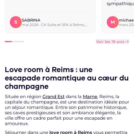
sympathique
trouvé qu'il 
chambre à no
l'activer un
SABRINA
michae
S
M
sinon pour le
mai 2026 · CK Suite et SPA à Reims,
mars 202
Reims
à Dijon c
bien. Nous 
plaisir. »
Voir les 19 avis
Love room à Reims : une
escapade romantique au cœur du
champagne
Située en région
Grand Est
dans la
Marne
, Reims, la
capitale du champagne, est une destination idéale pour
un séjour romantique. Entre son patrimoine historique,
ses caves prestigieuses et son ambiance élégante, la
ville offre un cadre parfait pour une escapade en
amoureux.
Séjourner dans une
love room à Reims
vous permettra