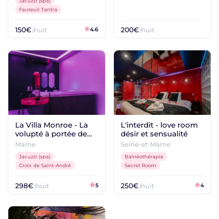
Jacuzzi (spa)
Fauteuil Tantra
150€
200€
/nuit
4.6
/nuit
La Villa Monroe - La
L'interdit - love room
volupté à portée de
désir et sensualité
main
Marne
Seine-et-Marne
Jacuzzi (spa)
Balnéothérapie
Croix de Saint-André
Secret Room
298€
250€
/nuit
5
/nuit
4