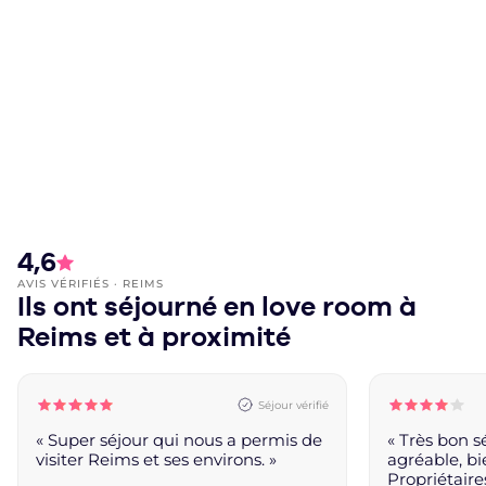
4,6
Note moyenne :
AVIS VÉRIFIÉS · REIMS
Ils ont séjourné en love room à
Reims et à proximité
Séjour vérifié
Évaluation : 5 étoiles
Évaluation : 
« Super séjour qui nous a permis de
« Très bon 
visiter Reims et ses environs. »
agréable, bi
Propriétaires