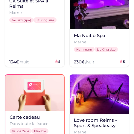
CK Suite et SPA à
Reims
Logements coquins
Marne
Une atmosphère plus joueuse
Jacuzzi (spa)
Lit King size
Échappée romantique
Vue, jacuzzi, soirée à deux
Ma Nuit ô Spa
Marne
DESTINATIONS POPULAIRES
Hammam
Lit King size
Dijon
Bourgogne-Franche-Comté
134€
230€
/nuit
5
/nuit
5
Nîmes
Occitanie
Longmesnil
Normandie
Serres
Provence-Alpes-Côte d'Azur
Carte cadeau
Saumur
Love room Reims -
Pays de la Loire
Dans toute la france
Sport & Speakeasy
Valide 2ans
Flexible
Marne