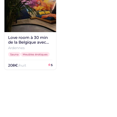
Love room à 30 min
de la Belgique avec
jacuzzi privatif
Ardennes
Sauna
Meubles érotiques
208€
/nuit
5