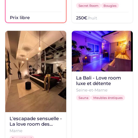
Secret Room
Bougies
Prix libre
250€
/nuit
La Bali - Love room
luxe et détente
Seine-et-Marne
Sauna
Meubles érotiques
L'escapade sensuelle -
La love room des
désirs d'Epernay
Marne