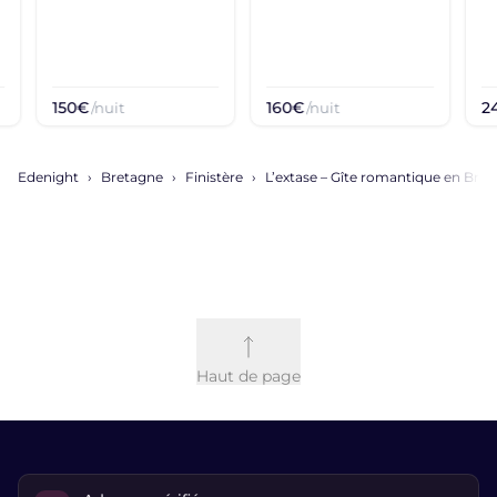
150€
160€
2
/nuit
/nuit
Edenight
Bretagne
Finistère
L’extase – Gîte romantique en Bre
Haut de page