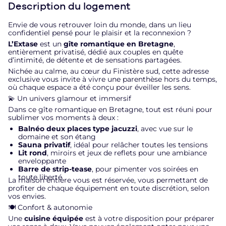
Description du logement
Envie de vous retrouver loin du monde, dans un lieu
confidentiel pensé pour le plaisir et la reconnexion ?
L’Extase
est un
gîte romantique en Bretagne
,
entièrement privatisé, dédié aux couples en quête
d’intimité, de détente et de sensations partagées.
Nichée au calme, au cœur du Finistère sud, cette adresse
exclusive vous invite à vivre une parenthèse hors du temps,
où chaque espace a été conçu pour éveiller les sens.
💫 Un univers glamour et immersif
Dans ce gîte romantique en Bretagne, tout est réuni pour
sublimer vos moments à deux :
Balnéo deux places type jacuzzi
, avec vue sur le
domaine et son étang
Sauna privatif
, idéal pour relâcher toutes les tensions
Lit rond
, miroirs et jeux de reflets pour une ambiance
enveloppante
Barre de strip-tease
, pour pimenter vos soirées en
toute liberté
La maison entière vous est réservée, vous permettant de
profiter de chaque équipement en toute discrétion, selon
vos envies.
🍽️ Confort & autonomie
Une
cuisine équipée
est à votre disposition pour préparer