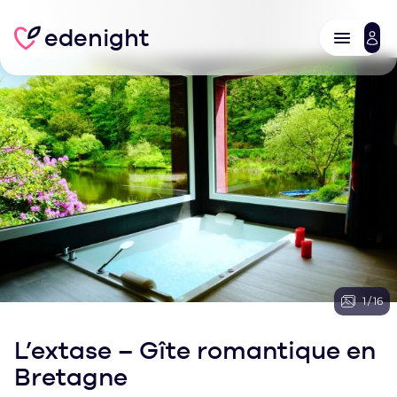
edenight
1
/
16
L’extase – Gîte romantique en
Bretagne