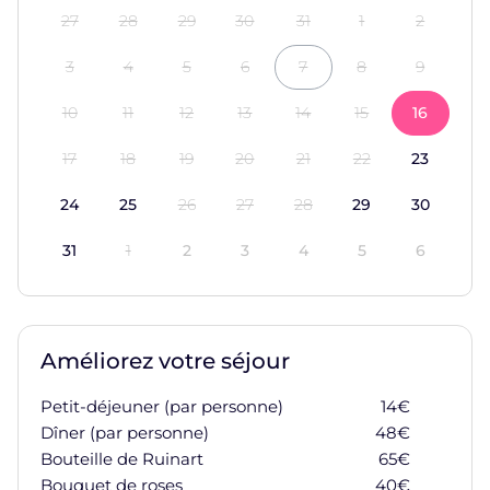
27
28
29
30
31
1
2
3
4
5
6
7
8
9
10
11
12
13
14
15
16
17
18
19
20
21
22
23
24
25
26
27
28
29
30
31
1
2
3
4
5
6
Améliorez votre séjour
Petit-déjeuner (par personne)
14
€
Ajoute
Dîner (par personne)
48
€
Ajoute
Bouteille de Ruinart
65
€
Ajoute
Bouquet de roses
40
€