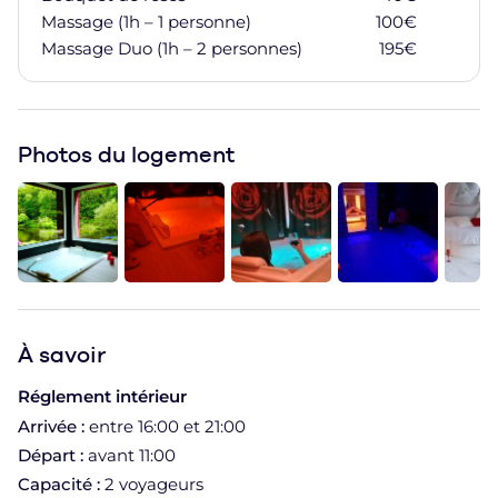
Ajoute
Massage (1h – 1 personne)
100
€
Ajoute
Massage Duo (1h – 2 personnes)
195
€
Ajoute
Photos du logement
À
savoir
Réglement intérieur
Arrivée :
entre 16:00 et 21:00
Départ :
avant 11:00
Capacité :
2 voyageurs