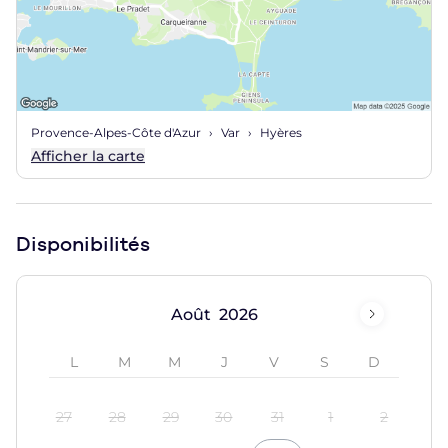
Provence-Alpes-Côte d'Azur
Var
Hyères
Afficher la carte
Disponibilités
Août
27
28
29
30
31
1
2