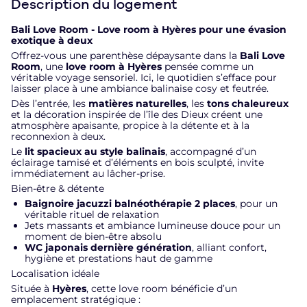
Description du logement
Bali Love Room - Love room à Hyères pour une évasion
exotique à deux
Offrez-vous une parenthèse dépaysante dans la
Bali Love
Room
, une
love room à Hyères
pensée comme un
véritable voyage sensoriel. Ici, le quotidien s’efface pour
laisser place à une ambiance balinaise cosy et feutrée.
Dès l’entrée, les
matières naturelles
, les
tons chaleureux
et la décoration inspirée de l’île des Dieux créent une
atmosphère apaisante, propice à la détente et à la
reconnexion à deux.
Le
lit spacieux au style balinais
, accompagné d’un
éclairage tamisé et d’éléments en bois sculpté, invite
immédiatement au lâcher-prise.
Bien-être & détente
Baignoire jacuzzi balnéothérapie 2 places
, pour un
véritable rituel de relaxation
Jets massants et ambiance lumineuse douce pour un
moment de bien-être absolu
WC japonais dernière génération
, alliant confort,
hygiène et prestations haut de gamme
Localisation idéale
Située à
Hyères
, cette love room bénéficie d’un
emplacement stratégique :