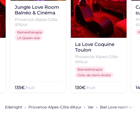
Jungle Love Room
C
Balnéo & Cinéma
s
Provence-Alpes-Côte
P
d'Azur
d'
Balnéothérapie
P
Lit Queen size
La Love Coquine
Toulon
Provence-Alpes-Côte
d'Azur
Balnéothérapie
Croix de Saint-André
135€
130€
1
/nuit
/nuit
Edenight
Provence-Alpes-Côte d'Azur
Var
Bali Love room à Hyè