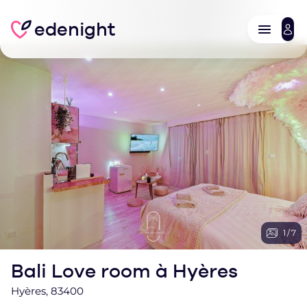
edenight
1
/
7
Bali Love room à Hyères
Hyères, 83400