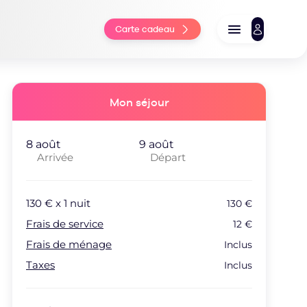
Carte cadeau
Mon séjour
Arrivée
Départ
130
€ x
1
nuit
130
€
Frais de service
12
€
Frais de ménage
Inclus
Taxes
Inclus