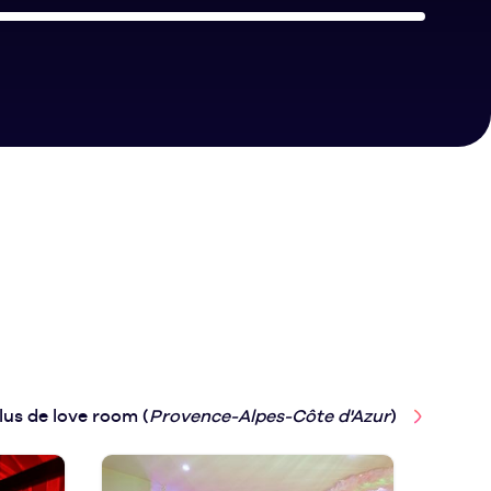
lus de love room (
Provence-Alpes-Côte d'Azur
)
Le V