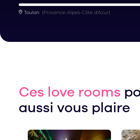
Toulon
(Provence-Alpes-Côte d'Azur)
Ces love rooms
po
aussi vous plaire