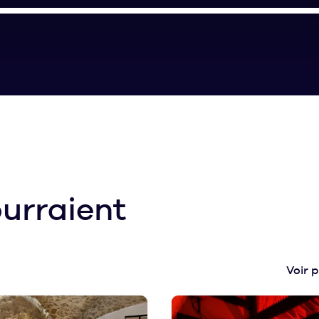
urraient
Voir p