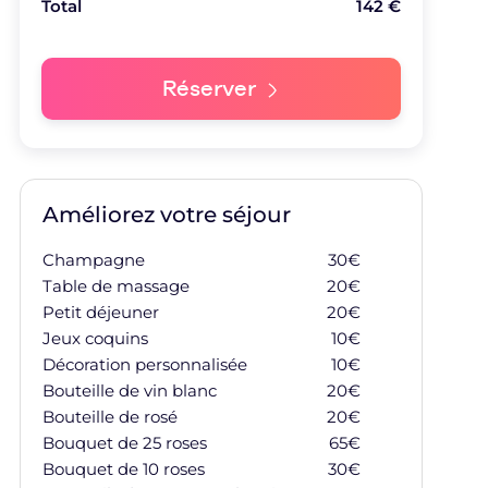
Total
142
€
Réserver
Améliorez votre séjour
Champagne
30
€
Ajouter à ma
Table de massage
20
€
Ajouter à ma
Petit déjeuner
20
€
Ajouter à ma
Jeux coquins
10
€
Ajouter à ma
Décoration personnalisée
10
€
Ajouter à ma
Bouteille de vin blanc
20
€
Ajouter à ma
Bouteille de rosé
20
€
Ajouter à ma
Bouquet de 25 roses
65
€
Ajouter à ma
Bouquet de 10 roses
30
€
Ajouter à ma