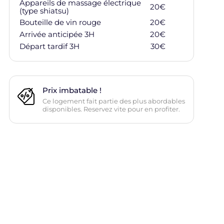
Appareils de massage électrique
20
€
(type shiatsu)
Ajouter à ma
Bouteille de vin rouge
20
€
Ajouter à ma
Arrivée anticipée 3H
20
€
Ajouter à ma
Départ tardif 3H
30
€
Ajouter à ma
Prix imbatable !
Ce logement fait partie des plus abordables
disponibles. Reservez vite pour en profiter.