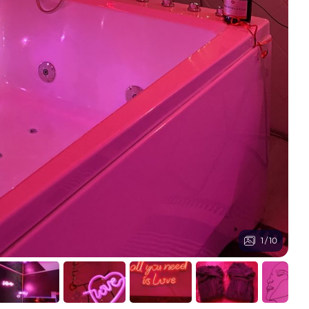
1
/
10