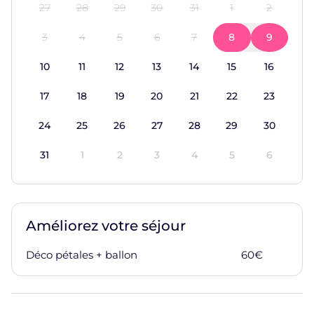
27
28
29
30
31
1
2
3
4
5
6
7
8
9
10
11
12
13
14
15
16
17
18
19
20
21
22
23
24
25
26
27
28
29
30
31
1
2
3
4
5
6
Améliorez votre séjour
Déco pétales + ballon
60
€
Ajoute