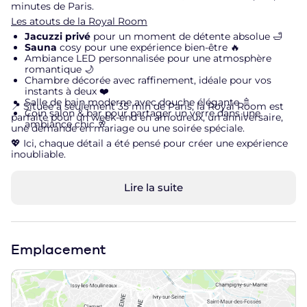
minutes de Paris.
Les atouts de la Royal Room
Jacuzzi privé
pour un moment de détente absolue 🛁
Sauna
cosy pour une expérience bien-être 🔥
Ambiance LED personnalisée pour une atmosphère
romantique 🌙
Chambre décorée avec raffinement, idéale pour vos
instants à deux ❤️
Salle de bain moderne avec douche élégante 🚿
📍 Située à seulement 35 min de Paris, la Royal Room est
Coin salon & bar pour partager un verre dans une
parfaite pour un week-end en amoureux, un anniversaire,
ambiance chic 🥂
une demande en mariage ou une soirée spéciale.
💖 Ici, chaque détail a été pensé pour créer une expérience
inoubliable.
Lire la suite
Emplacement