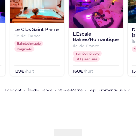
Le Clos Saint Pierre
–
D
L’Escale
j
Île-de-France
Balnéo’Romantique
D
Îl
Balnéothérapie
Île-de-France
Baignade
J
Balnéothérapie
Lit Queen size
139€
160€
1
/nuit
/nuit
Edenight
Île-de-France
Val-de-Marne
Séjour romantique à 35 mi