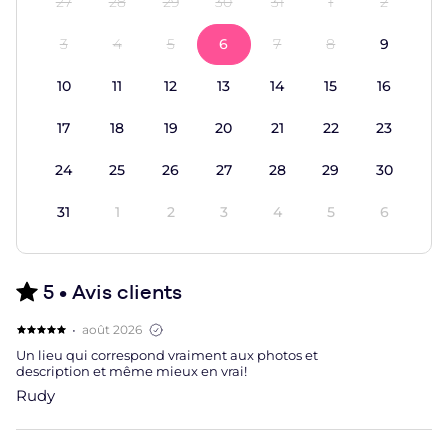
27
28
29
30
31
1
2
3
4
5
6
7
8
9
10
11
12
13
14
15
16
17
18
19
20
21
22
23
24
25
26
27
28
29
30
31
1
2
3
4
5
6
5 •
Avis clients
,
·
août 2026
Évaluation 5 étoiles
Un lieu qui correspond vraiment aux photos et
description et même mieux en vrai!
Rudy