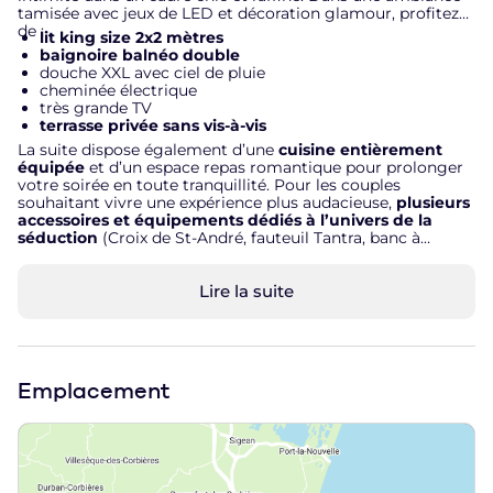
tamisée avec jeux de LED et décoration glamour, profitez
de :
lit king size 2x2 mètres
baignoire balnéo double
douche XXL avec ciel de pluie
cheminée électrique
très grande TV
terrasse privée sans vis-à-vis
La suite dispose également d’une
cuisine entièrement
équipée
et d’un espace repas romantique pour prolonger
votre soirée en toute tranquillité. Pour les couples
souhaitant vivre une expérience plus audacieuse,
plusieurs
accessoires et équipements dédiés à l’univers de la
séduction
(Croix de St-André, fauteuil Tantra, banc à
fessée...) viennent compléter l’atmosphère du lieu, avec
élégance et discrétion. Située à La Palme, entre Narbonne
et Leucate, à quelques minutes des plages
Lire la suite
méditerranéennes, cette love room est idéale pour un
anniversaire, une surprise romantique ou simplement une
nuit différente à deux.
Emplacement