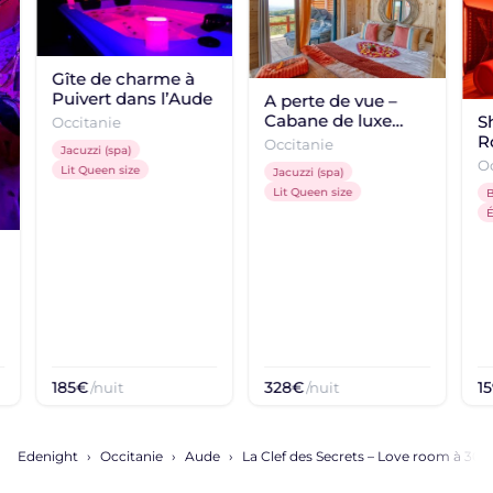
Gîte de charme à
Puivert dans l’Aude
A perte de vue –
Cabane de luxe
S
Occitanie
avec jacuzzi privatif
R
Occitanie
Jacuzzi (spa)
C
Oc
Lit Queen size
Jacuzzi (spa)
Lit Queen size
B
185€
328€
1
/nuit
/nuit
Edenight
Occitanie
Aude
La Clef des Secrets – Love room à 30