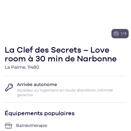
1
/
9
La Clef des Secrets – Love
room à 30 min de Narbonne
La Palme, 11480
Arrivée autonome
Accédez au logement en toute discrétion, intimité
garantie
Équipements populaires
Balnéothérapie