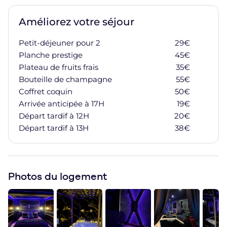
Améliorez votre séjour
Petit-déjeuner pour 2
29
€
Ajoute
Planche prestige
45
€
Ajoute
Plateau de fruits frais
35
€
Ajoute
Bouteille de champagne
55
€
Ajoute
Coffret coquin
50
€
Ajoute
Arrivée anticipée à 17H
19
€
Ajoute
Départ tardif à 12H
20
€
Ajoute
Départ tardif à 13H
38
€
Ajoute
Photos du logement