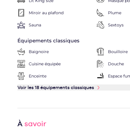
Lit King size
Masque pou
Miroir au plafond
Plume
Sauna
Sextoys
Équipements classiques
Baignoire
Bouilloire
Cuisine équipée
Douche
Enceinte
Espace fu
Voir les 18 équipements classiques
À
savoir