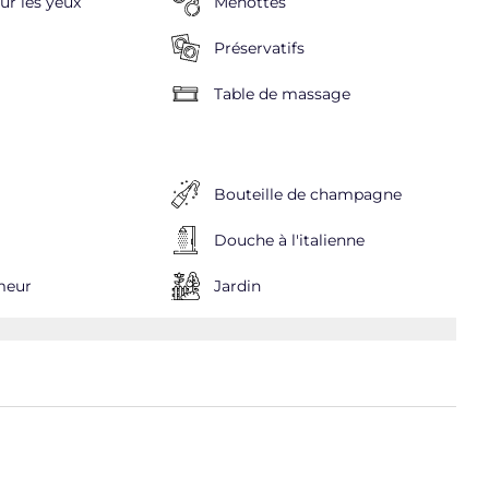
r les yeux
Menottes
Préservatifs
Table de massage
Bouteille de champagne
Douche à l'italienne
meur
Jardin