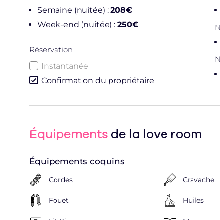
Semaine (nuitée) :
208€
Week-end (nuitée) :
250€
N
Réservation
N
Instantanée
Confirmation du propriétaire
Équipements
de la love room
Équipements coquins
Cordes
Cravache
Fouet
Huiles