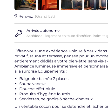
Renwez
(Grand Est)
Arrivée autonome
Accédez au logement en toute discrétion, intimité 
Offrez-vous une expérience unique à deux dans
privatif, sauna et terrasse, pensée pour un mom
entièrement dédiés à votre bien-être, sans vis-à-
Ambiance lumineuse immersive et personnalisable
à la surprise
Equipements :
Baignoire balnéo 2 places
Sauna vapeur
Douche effet pluie
Produits d’hygiène fournis
Serviettes, peignoirs & sèche-cheveux
Un véritable cocon pour se détendre et lâcher pr