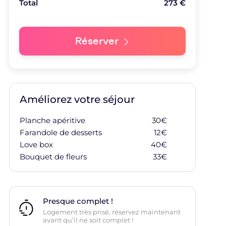
Total
273
€
Réserver
Améliorez votre séjour
Planche apéritive
30
€
Ajouter à ma
Farandole de desserts
12
€
Ajouter à ma
Love box
40
€
Ajouter à ma
Bouquet de fleurs
33
€
Ajouter à ma
Presque complet !
Logement très prisé, réservez maintenant
avant qu’il ne soit complet !