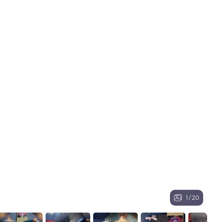
1
/
20