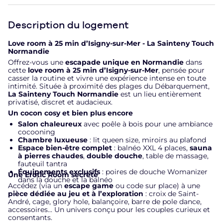
Description du logement
Love room à 25 min d’Isigny-sur-Mer - La Sainteny Touch
Normandie
Offrez-vous une
escapade unique en Normandie
dans
cette
love room à 25 min d’Isigny-sur-Mer
, pensée pour
casser la routine et vivre une expérience intense en toute
intimité. Située à proximité des plages du Débarquement,
La Sainteny Touch Normandie
est un lieu entièrement
privatisé, discret et audacieux.
Un cocon cosy et bien plus encore
Salon chaleureux
avec poêle à bois pour une ambiance
cocooning
Chambre luxueuse
: lit queen size, miroirs au plafond
Espace bien-être complet
: balnéo XXL 4 places,
sauna
à pierres chaudes
,
double douche
, table de massage,
fauteuil tantra
Équipements exclusifs
: poires de douche Womanizer
Une Erotic Room secrète
dans la douche et la balnéo
Accédez (via un
escape game
ou code sur place) à une
pièce dédiée au jeu et à l’exploration
: croix de Saint-
André, cage, glory hole, balançoire, barre de pole dance,
accessoires... Un univers conçu pour les couples curieux et
consentants.