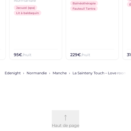
Normandie
Balnéothérapie
Jacuzzi (spa)
Fauteuil Tantra
Lit à baldaquin
95€
229€
3
/nuit
/nuit
Edenight
Normandie
Manche
La Sainteny Touch – Love room à 
Haut de page