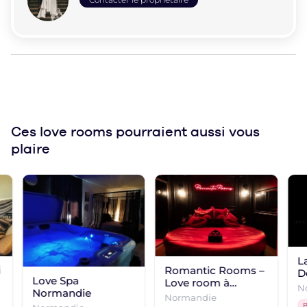
Ces love rooms
pourraient aussi vous
plaire
L
i
Romantic Rooms –
D
Love Spa
Love room à
L
N
Normandie
Granville
Normandie
B