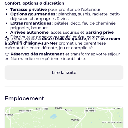
Confort, options & discrétion
Terrasse privative
pour profiter de l’extérieur
Options gourmandes
: planches, sushis, raclette, petit-
déjeuner, champagnes & vins
Extras romantiques
: pétales, déco, feu de cheminée,
peignoirs, bouquet
Arrivée autonome
, accès sécurisé et
parking privé
Distributeur de sextoys (neufs) et équipements
Que vous veniez
à deux, trois ou quatre
, cette
love room
optionnels
à 25 min d’Isigny-sur-Mer
promet une parenthèse
mémorable, entre détente, jeu et complicité.
👉
Réservez dès maintenant
et transformez votre séjour
en Normandie en expérience inoubliable.
Lire la suite
Emplacement