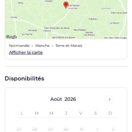
Normandie
Manche
Terre-et-Marais
Afficher la carte
Disponibilités
Août
27
28
29
30
31
1
2