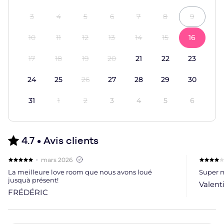
3
4
5
6
7
8
9
10
11
12
13
14
15
16
17
18
19
20
21
22
23
24
25
26
27
28
29
30
31
1
2
3
4
5
6
4.7 •
Avis clients
,
·
mars 2026
Évaluation 5 étoiles
Évaluat
La meilleure love room que nous avons loué
Super 
jusquà présent!
Valent
FRÉDÉRIC