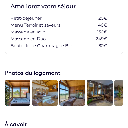
Améliorez votre séjour
Petit-déjeuner
20
€
Ajoute
Menu Terroir et saveurs
40
€
Ajoute
Massage en solo
130
€
Ajoute
Massage en Duo
249
€
Ajoute
Bouteille de Champagne Blin
30
€
Ajoute
Photos du logement
À
savoir