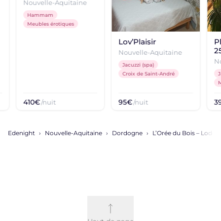
privatif
Nouvelle-Aquitaine
Hammam
Meubles érotiques
Lov’Plaisir
P
2
Nouvelle-Aquitaine
N
Jacuzzi (spa)
Croix de Saint-André
J
M
410€
95€
3
/nuit
/nuit
Edenight
Nouvelle-Aquitaine
Dordogne
L’Orée du Bois – Lodge 