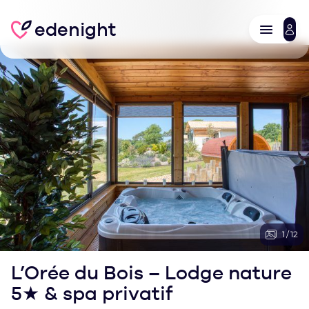
edenight
1
/
12
L’Orée du Bois – Lodge nature
5★ & spa privatif