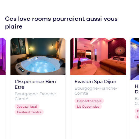
Ces love rooms
pourraient aussi vous
plaire
L’Expérience Bien
Evasion Spa Dijon
H
Être
Bourgogne-Franche-
D
Comté
Bourgogne-Franche-
B
Comté
Balnéothérapie
C
Jacuzzi (spa)
Lit Queen size
B
Fauteuil Tantra
L