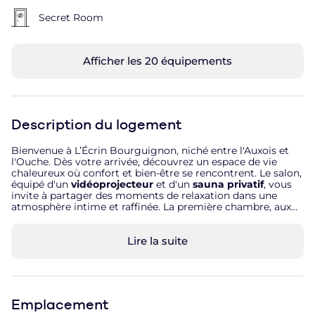
Secret Room
Afficher les 20 équipements
Description du logement
Bienvenue à L’Écrin Bourguignon, niché entre l'Auxois et
l'Ouche. Dès votre arrivée, découvrez un espace de vie
chaleureux où confort et bien-être se rencontrent. Le salon,
équipé d'un
vidéoprojecteur
et d'un
sauna privatif
, vous
invite à partager des moments de relaxation dans une
atmosphère intime et raffinée. La première chambre, aux
tons doux et apaisants, a été imaginée comme un véritable
cocon pour profiter l'un de l'autre.
Literie haut de gamme
,
ambiance feutrée créent un cadre idéal pour se retrouver
Lire la suite
et profiter pleinement de l'instant présent. Pour les couples
en quête d'une expérience plus audacieuse,
la chambre
rouge
dévoile une ambiance passionnée et envoûtante. Sa
Croix de Saint-André
, sa
balançoire
et son
canapé
tantrique
vous offre des positions atypiques pour votre
Emplacement
plus grand plaisir devant un mur de miroir pour vous faire