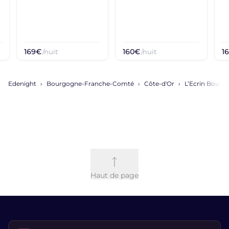
169€
160€
1
/nuit
/nuit
Edenight
Bourgogne-Franche-Comté
Côte-d'Or
L’Ecrin Bourg
Haut de page