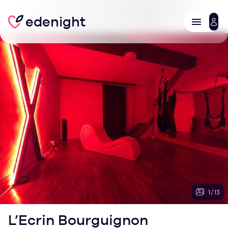
edenight
1
/
13
L’Ecrin Bourguignon