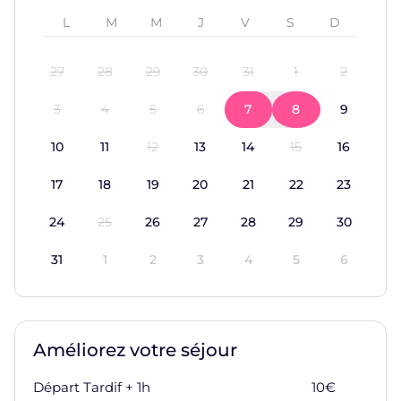
27
28
29
30
31
1
2
3
4
5
6
7
8
9
10
11
12
13
14
15
16
17
18
19
20
21
22
23
24
25
26
27
28
29
30
31
1
2
3
4
5
6
Améliorez votre séjour
Départ Tardif + 1h
10
€
Ajoute