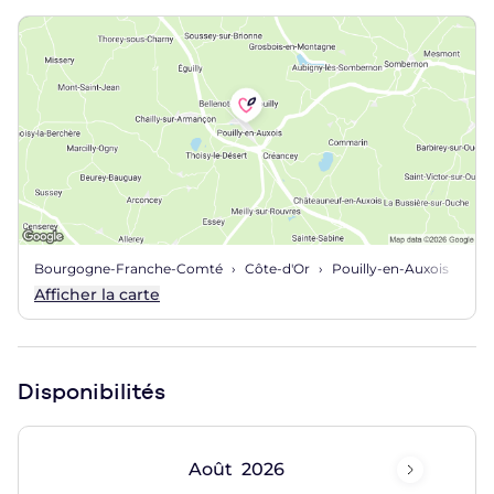
plonger dans l’extrême plaisir
tout en vous filmant si vous
êtes amateur de cinéma
...
Entre Paris et Lyon
, l’Écrin
Bourguignon est desservi d'une sortie d'autoroute pour
vous retrouver entre 2 chemins, sur une halte d'un long
trajet ou simplement lors d'un moment prévu. Dans une
charmante ville où tourisme et farniente s'offrent à vous.
La discrétion est de mise pour vous aider à déconnecter
totalement de votre quotidien.
Bourgogne-Franche-Comté
Côte-d'Or
Pouilly-en-Auxois
Afficher la carte
Disponibilités
Août