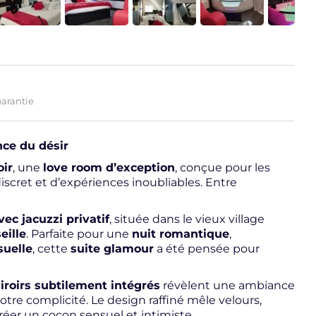
garantie
nce du désir
oir
, une
love room d’exception
, conçue pour les
scret et d’expériences inoubliables. Entre
ec jacuzzi privatif
, située dans le vieux village
eille
. Parfaite pour une
nuit romantique
,
suelle
, cette
suite glamour
a été pensée pour
iroirs subtilement intégrés
révèlent une ambiance
re complicité. Le design raffiné mêle velours,
réer un cocon sensuel et intimiste.