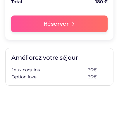
Total
180
€
Réserver
Améliorez votre séjour
Jeux coquins
30
€
Ajouter à ma
Option love
30
€
Ajouter à ma