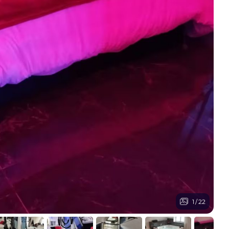
1
/
22