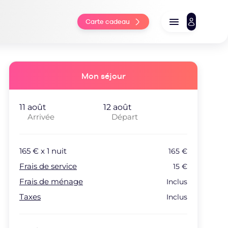
Carte cadeau
Mon séjour
Arrivée
Départ
165
€ x
1
nuit
165
€
Frais de service
15
€
Frais de ménage
Inclus
Taxes
Inclus