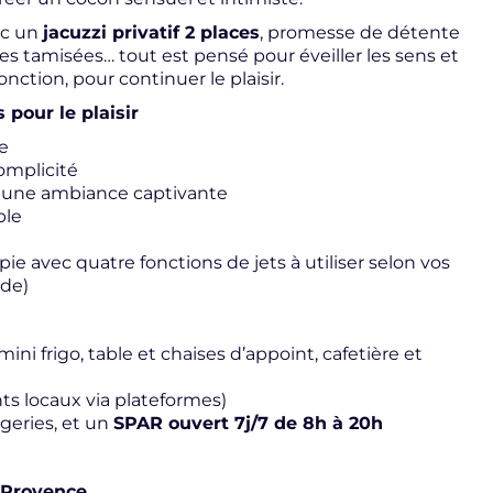
ec un
jacuzzi privatif 2 places
, promesse de détente
res tamisées… tout est pensé pour éveiller les sens et
ction, pour continuer le plaisir.
our le plaisir
e
complicité
ur une ambiance captivante
ble
ie avec quatre fonctions de jets à utiliser selon vos
ade)
mini frigo, table et chaises d’appoint, cafetière et
nts locaux via plateformes)
ngeries, et un
SPAR ouvert 7j/7 de 8h à 20h
n-Provence