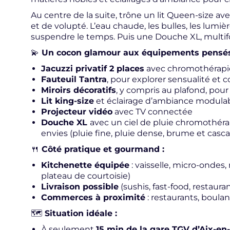
Au centre de la suite, trône un lit Queen-size av
et de volupté. L’eau chaude, les bulles, les lumiè
suspendre le temps. Puis une Douche XL, multifon
💫
Un cocon glamour aux équipements pensés p
Jacuzzi privatif 2 places
avec chromothérapi
Fauteuil Tantra
, pour explorer sensualité et 
Miroirs décoratifs
, y compris au plafond, po
Lit king-size
et éclairage d’ambiance modula
Projecteur vidéo
avec TV connectée
Douche XL
avec un ciel de pluie chromothérap
envies (pluie fine, pluie dense, brume et casc
🍴
Côté pratique et gourmand :
Kitchenette équipée
: vaisselle, micro-ondes, 
plateau de courtoisie)
Livraison possible
(sushis, fast-food, restaura
Commerces à proximité
: restaurants, boula
🗺️
Situation idéale :
À seulement
15 min de la gare TGV d’Aix-e