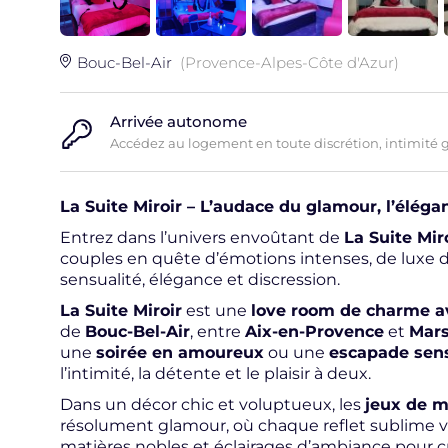
Bouc-Bel-Air
(Provence-Alpes-Côte d'Azur)
Arrivée autonome
Accédez au logement en toute discrétion, intimité 
La Suite Miroir – L’audace du glamour, l’éléga
Entrez dans l’univers envoûtant de
La Suite Mir
couples en quête d’émotions intenses, de luxe di
sensualité, élégance et discression.
La Suite Miroir
est une
love room de charme av
de
Bouc-Bel-Air
, entre
Aix-en-Provence
et
Mars
une
soirée en amoureux
ou une
escapade sen
l’intimité, la détente et le plaisir à deux.
Dans un décor chic et voluptueux, les
jeux de m
résolument glamour, où chaque reflet sublime vot
matières nobles et éclairages d’ambiance pour c