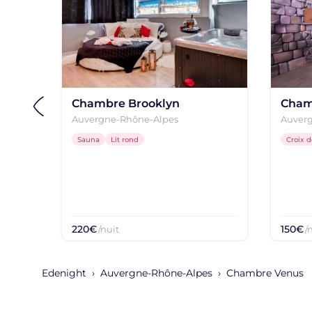
Chambre Brooklyn
Cham
Auvergne-Rhône-Alpes
Auver
Sauna
Lit rond
Croix 
220€
150€
/nuit
/
Edenight
Auvergne-Rhône-Alpes
Chambre Venus