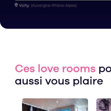
Vichy
(Auvergne-Rhône-Alpes)
Ces love rooms
po
aussi vous plaire