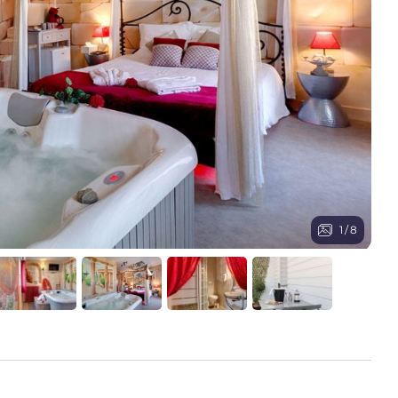
1
/
8