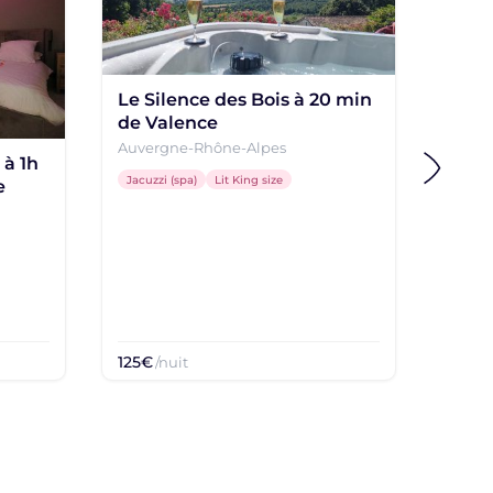
Jacuzz
Le Silence des Bois à 20 min
de Valence
Auvergne-Rhône-Alpes
 à 1h
Jacuzzi (spa)
Lit King size
e
125€
230€
/nuit