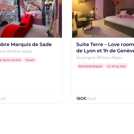
bre Marquis de Sade
Suite Terre – Love room
de Lyon et 1h de Genèv
gne-Rhône-Alpes
Auvergne-Rhône-Alpes
de Saint-André
Fouet
Balnéothérapie
Lit King size
180€
nuit
/nuit