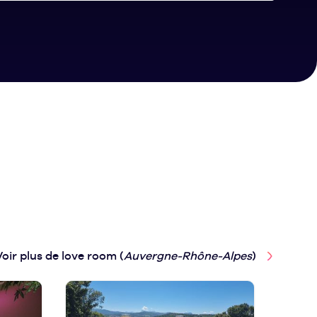
Voir plus de love room (
Auvergne-Rhône-Alpes
)
Secr
Auver