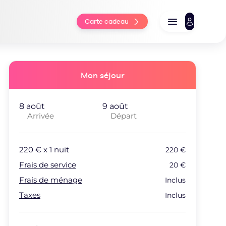
Carte cadeau
Mon séjour
Arrivée
Départ
220
€ x
1
nuit
220
€
Frais de service
20
€
Frais de ménage
Inclus
Taxes
Inclus