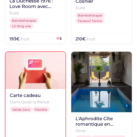
La Duchesse 1976 :
Cosnier
Love Room avec
Logements coquins
Eure
jacuzzi à Vernon
Eure
Une atmosphère plus joueuse
Balnéothérapie
Balnéothérapie
Fauteuil Tantra
Échappée romantique
Lit King size
Vue, jacuzzi, soirée à deux
193€
210€
/nuit
5
/nuit
DESTINATIONS POPULAIRES
Dijon
Bourgogne-Franche-Comté
Le Havre
Normandie
Nîmes
Occitanie
Carte cadeau
Dans toute la france
Longmesnil
Normandie
Valide 2ans
Flexible
L'Aphrodite Gîte
Serres
romantique en
Provence-Alpes-Côte d'Azur
Normandie
Orne