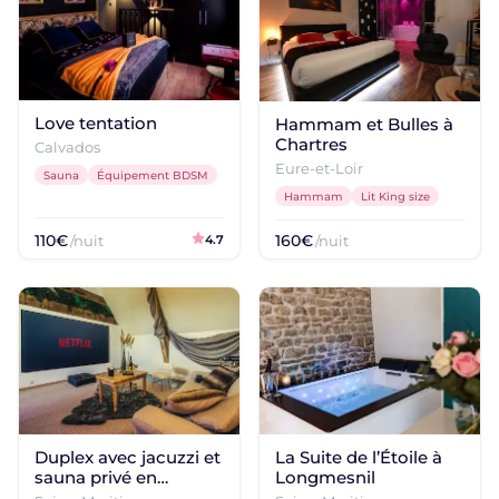
Love tentation
Hammam et Bulles à
Chartres
Calvados
Eure-et-Loir
Sauna
Équipement BDSM
Hammam
Lit King size
110€
160€
/nuit
4.7
/nuit
Duplex avec jacuzzi et
La Suite de l’Étoile à
sauna privé en
Longmesnil
Normandie