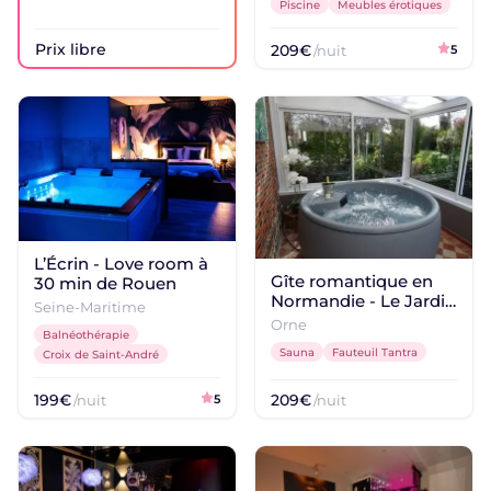
Piscine
Meubles érotiques
Prix libre
209€
/nuit
5
L’Écrin - Love room à
Gîte romantique en
30 min de Rouen
Normandie - Le Jardin
Seine-Maritime
d'Eden
Orne
Balnéothérapie
Sauna
Fauteuil Tantra
Croix de Saint-André
199€
209€
/nuit
5
/nuit