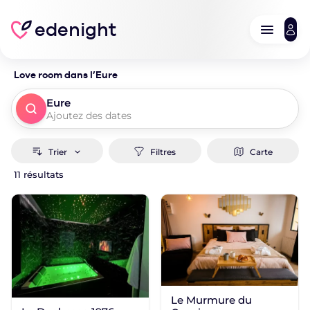
edenight
Love room dans l’Eure
Eure
Ajoutez des dates
Trier
Filtres
Carte
11 résultats
Où ?
Quand ?
Ajouter des dates
Dates exactes
Week-End
1 jour
2 jours
Rechercher une destination
Rechercher
POUR COMMENCER
Autour de moi
Le Murmure du
Tous les logements à proximité