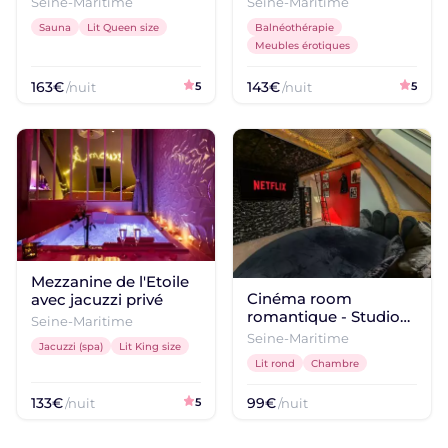
Seine-Maritime
Seine-Maritime
Sauna
Lit Queen size
Balnéothérapie
Meubles érotiques
163€
143€
/nuit
5
/nuit
5
Mezzanine de l'Etoile
Cinéma room
avec jacuzzi privé
romantique - Studio
Seine-Maritime
de l'Étoile
Seine-Maritime
Jacuzzi (spa)
Lit King size
Lit rond
Chambre
133€
99€
/nuit
5
/nuit