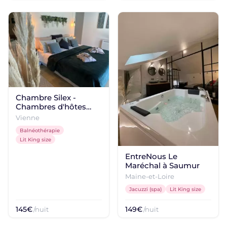
Chambre Silex -
Chambres d'hôtes
Belle An Pierre & Spa
Vienne
Balnéothérapie
Lit King size
EntreNous Le
Maréchal à Saumur
Maine-et-Loire
Jacuzzi (spa)
Lit King size
145€
149€
/nuit
/nuit