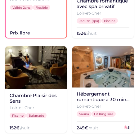
Chambre romantique
avec spa privatif
Valide 2ans
Flexible
Loir-et-Cher
Jacuzzi (spa)
Piscine
Prix libre
152€
/nuit
Hébergement
Chambre Plaisir des
romantique à 30 min
Sens
du Château de
Loir-et-Cher
Loir-et-Cher
Cheverny
Sauna
Lit King size
Piscine
Baignade
152€
249€
/nuit
/nuit
5