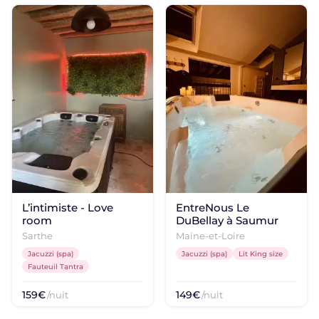
L’intimiste - Love
EntreNous Le
room
DuBellay à Saumur
Sarthe
Maine-et-Loire
Jacuzzi (spa)
Jacuzzi (spa)
Lit King size
Fauteuil Tantra
159€
149€
/nuit
/nuit