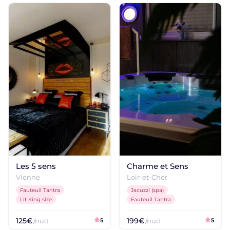
Les 5 sens
Charme et Sens
Vienne
Loir-et-Cher
Fauteuil Tantra
Jacuzzi (spa)
Lit King size
Fauteuil Tantra
125€
199€
/nuit
5
/nuit
5