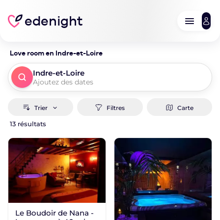
edenight
Love room en Indre-et-Loire
Indre-et-Loire
Ajoutez des dates
Trier
Filtres
Carte
13 résultats
Où ?
Quand ?
Ajouter des dates
Dates exactes
Week-End
1 jour
2 jours
Rechercher une destination
Rechercher
POUR COMMENCER
Autour de moi
Le Boudoir de Nana -
Tous les logements à proximité