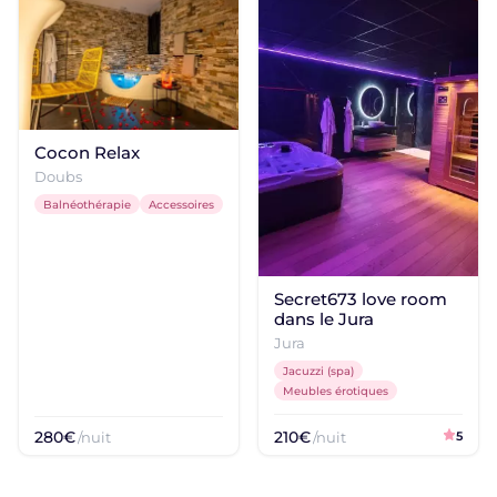
Cocon Relax
Doubs
Balnéothérapie
Accessoires
Secret673 love room
dans le Jura
Jura
Jacuzzi (spa)
Meubles érotiques
280€
210€
/nuit
/nuit
5