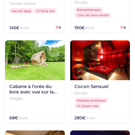
Doubs
Haute-Saône
Logements coquins
Balnéothérapie
Jacuzzi (spa)
Lit King size
Une atmosphère plus joueuse
Croix de Saint-André
Échappée romantique
145€
190€
/nuit
5
/nuit
4
Vue, jacuzzi, soirée à deux
DESTINATIONS POPULAIRES
Dijon
Bourgogne-Franche-Comté
Saumur
Pays de la Loire
Le Havre
Cabane à l'orée du
Cocon Sensuel
Normandie
bois avec vue sur la
Doubs
forêt
Vosges
Meubles érotiques
Nîmes
Lit Queen size
Occitanie
68€
280€
/nuit
/nuit
Longmesnil
Normandie