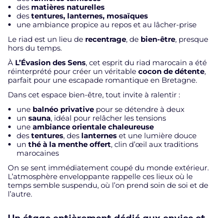
des
matières naturelles
des
tentures, lanternes, mosaïques
une ambiance propice au repos et au lâcher-prise
Le riad est un lieu de
recentrage
, de
bien-être
, presque
hors du temps.
À
L’Évasion des Sens
, cet esprit du riad marocain a été
réinterprété pour créer un véritable
cocon de détente
,
parfait pour une escapade romantique en Bretagne.
Dans cet espace bien-être, tout invite à ralentir :
une
balnéo privative
pour se détendre à deux
un
sauna
, idéal pour relâcher les tensions
une
ambiance orientale chaleureuse
des
tentures
, des
lanternes
et une lumière douce
un
thé à la menthe offert
, clin d’œil aux traditions
marocaines
On se sent immédiatement coupé du monde extérieur.
L’atmosphère enveloppante rappelle ces lieux où le
temps semble suspendu, où l’on prend soin de soi et de
l’autre.
Un étage entièrement dédié aux envies et